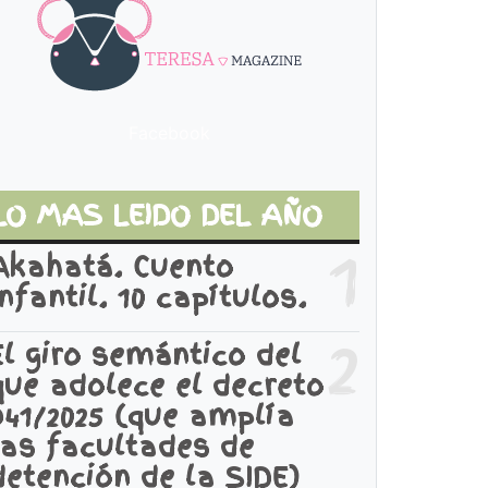
Facebook
LO MAS LEIDO DEL AÑO
1
Akahatá. Cuento
infantil. 10 capítulos.
2
El giro semántico del
que adolece el decreto
941/2025 (que amplía
las facultades de
detención de la SIDE)