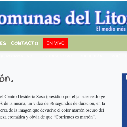
ES
CONTACTO
EN VIVO
 PERFORMATIVO
USO ASERTIVO
IDEOLOGÍA
POLÍTI
ón.
 el Centro Desiderio Sosa (presidido por el jalisciense Jorge
ok de la misma, un video de 36 segundos de duración, en la
erza de la imagen que devuelve el color marrón oscuro del
rteza cromática y obvia de que “Corrientes es marrón”.