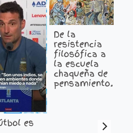
De la
resistencia
E
filosófica a
p
la escuela
i
chaqueña de
c
pensamiento.
a
e
l
útbol es