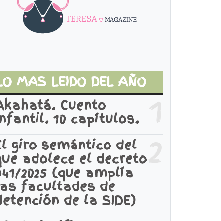
LO MAS LEIDO DEL AÑO
1
Akahatá. Cuento
infantil. 10 capítulos.
2
El giro semántico del
que adolece el decreto
941/2025 (que amplía
las facultades de
detención de la SIDE)