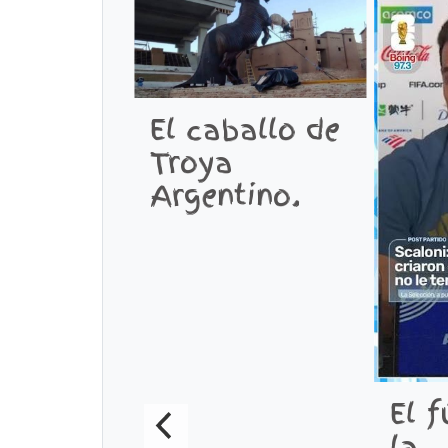
El caballo de
Troya
Argentino.
El f
la