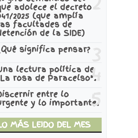
2
que adolece el decreto
941/2025 (que amplía
las facultades de
detención de la SIDE)
3
¿Qué significa pensar?
4
Una lectura política de
"La rosa de Paracelso".
5
Discernir entre lo
urgente y lo importante.
LO MÁS LEIDO DEL MES