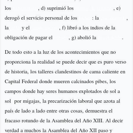
los
mayorazgos
, d) suprimió los
títulos de nobleza
, e)
derogó el servicio personal de los
indios
: la
encomienda
,
la
mita
y el
yanaconazgo
, f) libró a los indios de la
obligación de pagar el
tributo
, g) abolió la
Inquisición
.
De todo esto a la luz de los acontecimientos que no
proporciona la realidad se puede decir que es puro verso
de historia, los talleres clandestinos de cama caliente en
Capital Federal donde mueren calcinados pibes, los
campos donde hay seres humanos explotados de sol a
sol por migajas, la precarización laboral que azota al
país de lado a lado entre otras cosas, demuestra el
fracaso rotundo de la Asamblea del Año XIII. Al decir
verdad a muchos la Asamblea del Año XII paso y