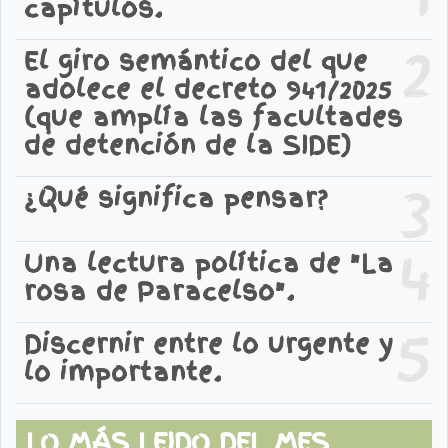
capítulos.
2
El giro semántico del que
adolece el decreto 941/2025
(que amplía las facultades
de detención de la SIDE)
3
¿Qué significa pensar?
4
Una lectura política de "La
rosa de Paracelso".
5
Discernir entre lo urgente y
lo importante.
LO MÁS LEIDO DEL MES