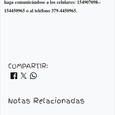
haga co­mu­ni­cán­do­se a los ce­lu­la­res: 154907098-­
154450965 o al te­lé­fo­no 379-­4450965.
COMPARTIR:
Notas Relacionadas