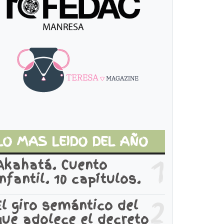
LO MAS LEIDO DEL AÑO
1
Akahatá. Cuento
infantil. 10 capítulos.
2
El giro semántico del
que adolece el decreto