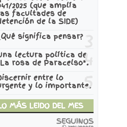
941/2025 (que amplía
las facultades de
detención de la SIDE)
3
¿Qué significa pensar?
4
Una lectura política de
"La rosa de Paracelso".
5
Discernir entre lo
urgente y lo importante.
LO MÁS LEIDO DEL MES
SEGUINOS
3794399959