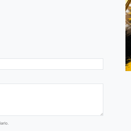
arlo.