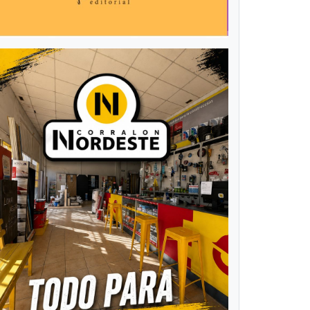
“Juegos
Correntinos
2024”:
orge Terrile
gimnasia de
articipó del
trampolín
ncuentro
tuvo su
ederal del
provincial
eporte.
clasificatorio