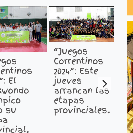
“Juegos
Correntinos
egos
2024”: Este
rentinos
jueves
”: El
J
arrancan las
kwondo
p
etapas
mpico
E
provinciales.
o su
F
pa
D
incial.