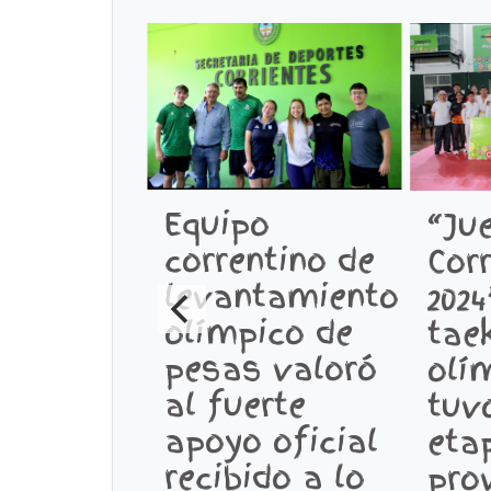
Equipo
“Ju
correntino de
Cor
levantamiento
2024
olímpico de
tae
pesas valoró
olí
al fuerte
tuv
apoyo oficial
eta
recibido a lo
prov