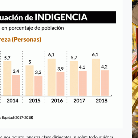
 nos ocurre, nuestra clase dirigentes, y sobre todo quiénes