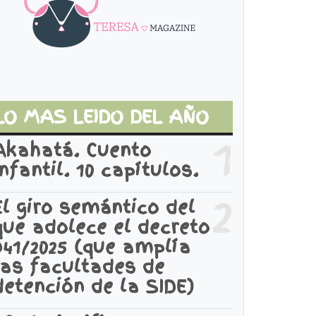
LO MAS LEIDO DEL AÑO
1
Akahatá. Cuento
infantil. 10 capítulos.
2
El giro semántico del
que adolece el decreto
941/2025 (que amplía
las facultades de
detención de la SIDE)