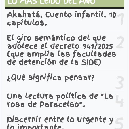
LO MAS LEIDO DEL AÑO
1
Akahatá. Cuento infantil. 10
capítulos.
2
El giro semántico del que
adolece el decreto 941/2025
(que amplía las facultades
de detención de la SIDE)
3
¿Qué significa pensar?
4
Una lectura política de "La
rosa de Paracelso".
5
Discernir entre lo urgente y
lo importante.