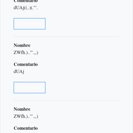
Comentario
dUAj((..)(."'.
Responder
Nombre
ZWfh.)..'".,,)
Comentario
dUAj
Responder
Nombre
ZWfh.)..'".,,)
Comentario