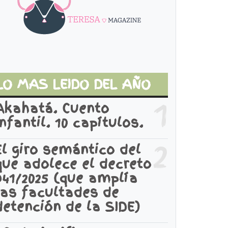
LO MAS LEIDO DEL AÑO
1
Akahatá. Cuento
infantil. 10 capítulos.
2
El giro semántico del
que adolece el decreto
941/2025 (que amplía
las facultades de
detención de la SIDE)