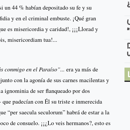
i un 44 % habían depositado su fe y su
fidia y en el criminal embuste. ¡Qué gran
ue es misericordia y caridad!, ¡¡¡Llorad y
bis, misericordiam tua!...
ás conmigo en el Paraíso”...
era ya más de
junto con la agonía de sus carnes macilentas y
 la ignominia de ser flanqueado por dos
- que padecían con Él su triste e inmerecida
que “per saecula seculorum” habrá de estar a la
 poco de consuelo. ¡¡¿Lo veis hermanos?, esto es