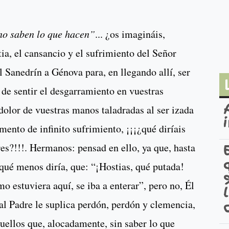
no saben lo que hacen”
... ¿os imagináis,
ia, el cansancio y el sufrimiento del Señor
l Sanedrín a Génova para, en llegando allí, ser
 de sentir el desgarramiento en vuestras
 dolor de vuestras manos taladradas al ser izada
ento de infinito sufrimiento, ¡¡¡¿qué diríais
es?!!!. Hermanos: pensad en ello, ya que, hasta
qué menos diría, que: “¡Hostias, qué putada!
mo estuviera aquí, se iba a enterar”, pero no, Él
 al Padre le suplica perdón, perdón y clemencia,
uellos que, alocadamente, sin saber lo que