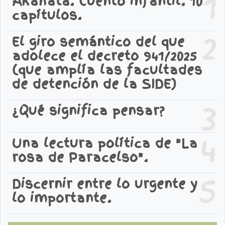
1
Akahatá. Cuento infantil. 10
capítulos.
2
El giro semántico del que
adolece el decreto 941/2025
(que amplía las facultades
de detención de la SIDE)
3
¿Qué significa pensar?
4
Una lectura política de "La
rosa de Paracelso".
5
Discernir entre lo urgente y
lo importante.