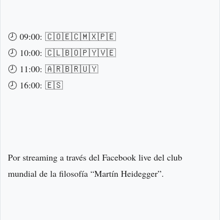
🕗 09:00: 🇨🇴🇪🇨🇲🇽🇵🇪
🕗 10:00: 🇨🇱🇧🇴🇵🇾🇻🇪
🕗 11:00: 🇦🇷🇧🇷🇺🇾
🕗 16:00: 🇪🇸
Por streaming a través del Facebook live del club
mundial de la filosofía “Martín Heidegger”.