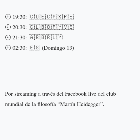
🕗 19:30: 🇨🇴🇪🇨🇲🇽🇵🇪
🕗 20:30: 🇨🇱🇧🇴🇵🇾🇻🇪
🕗 21:30: 🇦🇷🇧🇷🇺🇾
🕗 02:30: 🇪🇸 (Domingo 13)
Por streaming a través del Facebook live del club
mundial de la filosofía “Martín Heidegger”.