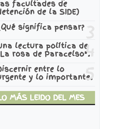
las facultades de
detención de la SIDE)
3
¿Qué significa pensar?
4
Una lectura política de
"La rosa de Paracelso".
5
Discernir entre lo
urgente y lo importante.
LO MÁS LEIDO DEL MES