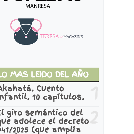
LO MAS LEIDO DEL AÑO
1
Akahatá. Cuento
infantil. 10 capítulos.
2
El giro semántico del
que adolece el decreto
941/2025 (que amplía