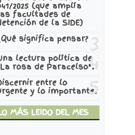
941/2025 (que amplía
las facultades de
detención de la SIDE)
3
¿Qué significa pensar?
4
Una lectura política de
"La rosa de Paracelso".
5
Discernir entre lo
urgente y lo importante.
LO MÁS LEIDO DEL MES