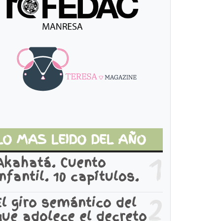
LO MAS LEIDO DEL AÑO
1
Akahatá. Cuento
infantil. 10 capítulos.
2
El giro semántico del
que adolece el decreto