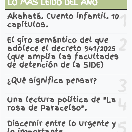
LO MAS LEIDO DEL AÑO
1
Akahatá. Cuento infantil. 10
capítulos.
2
El giro semántico del que
adolece el decreto 941/2025
(que amplía las facultades
de detención de la SIDE)
3
¿Qué significa pensar?
4
Una lectura política de "La
rosa de Paracelso".
5
Discernir entre lo urgente y
lo importante.