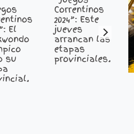
Correntinos
egos
2024”: Este
rentinos
jueves
”: El
J
arrancan las
kwondo
p
etapas
mpico
E
provinciales.
o su
F
pa
D
incial.