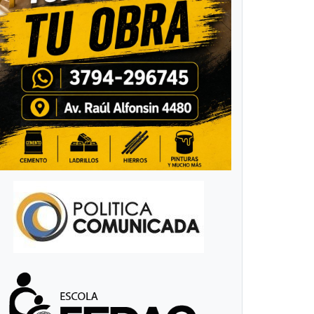
“Juegos
Correntinos
2024”:
orge Terrile
gimnasia de
articipó del
trampolín
ncuentro
tuvo su
ederal del
provincial
eporte.
clasificatorio