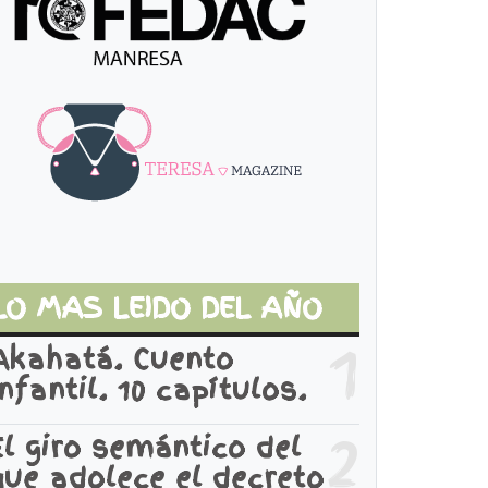
LO MAS LEIDO DEL AÑO
1
Akahatá. Cuento
infantil. 10 capítulos.
2
El giro semántico del
que adolece el decreto