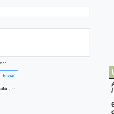
arlo.
Enviar
ribir uno.