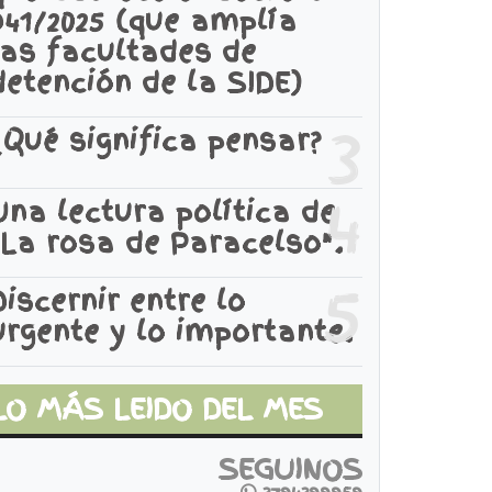
941/2025 (que amplía
las facultades de
detención de la SIDE)
3
¿Qué significa pensar?
4
Una lectura política de
"La rosa de Paracelso".
5
Discernir entre lo
urgente y lo importante.
LO MÁS LEIDO DEL MES
SEGUINOS
3794399959