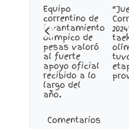
Equipo
“Ju
correntino de
Cor
levantamiento
2024
olímpico de
tae
pesas valoró
olí
al fuerte
tuv
apoyo oficial
eta
recibido a lo
prov
largo del
año.
Comentarios