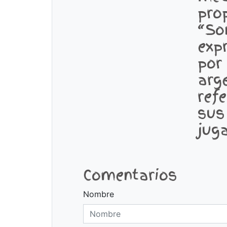
pro
“So
exp
por 
arg
ref
sus
jug
Comentarios
Nombre