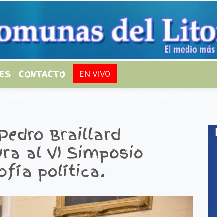
ES
CONTACTO
EN VIVO
PODER
DEMOCRACIA
FILOSOFÍA
IDEOLOGÍA
Pedro Braillard
ra al VI Simposio
ofía política.