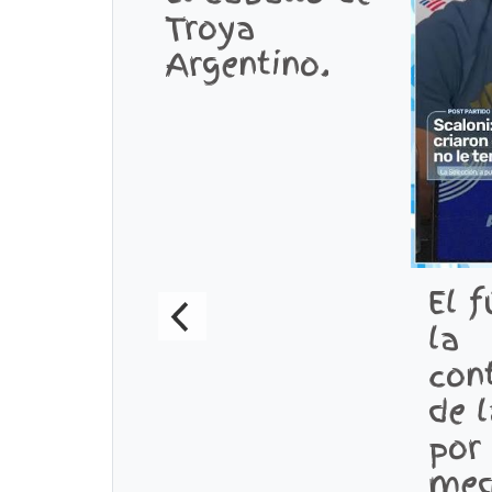
Troya
Argentino.
El f
la
con
de l
por
med