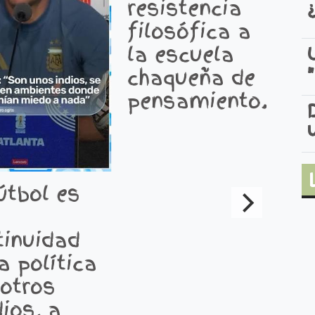
resistencia
E
filosófica a
p
la escuela
i
chaqueña de
c
pensamiento.
a
e
l
útbol es
tinuidad
a política
 otros
ios, a