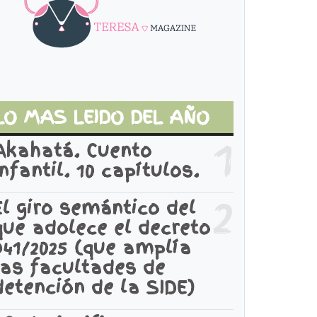
LO MAS LEIDO DEL AÑO
1
Akahatá. Cuento
infantil. 10 capítulos.
2
El giro semántico del
que adolece el decreto
941/2025 (que amplía
las facultades de
detención de la SIDE)