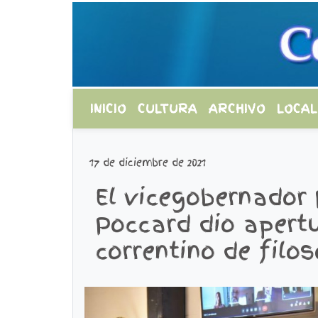
INICIO
CULTURA
ARCHIVO
LOCAL
17 de diciembre de 2021
El vicegobernador 
Poccard dio apertu
correntino de filos