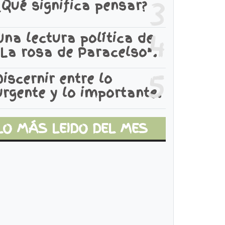
3
¿Qué significa pensar?
La bienal
l chaqueño
talla la
odrá
4
Una lectura política de
identidad
nteractuar
"La rosa de Paracelso".
chaqueña
on mayor
5
gilidad con
Discernir entre lo
l poder
urgente y lo importante.
egislativo.
LO MÁS LEIDO DEL MES