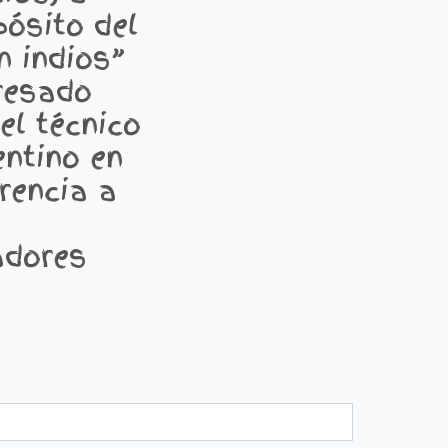
pósito del
n indios”
resado
el técnico
entino en
erencia a
adores