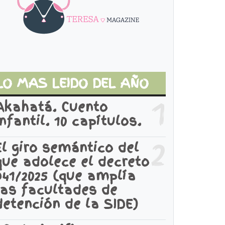
LO MAS LEIDO DEL AÑO
1
Akahatá. Cuento
infantil. 10 capítulos.
2
El giro semántico del
que adolece el decreto
941/2025 (que amplía
las facultades de
detención de la SIDE)