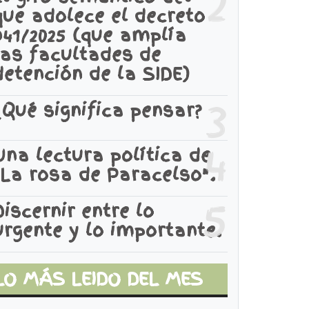
2
que adolece el decreto
941/2025 (que amplía
las facultades de
detención de la SIDE)
3
¿Qué significa pensar?
4
Una lectura política de
"La rosa de Paracelso".
5
Discernir entre lo
urgente y lo importante.
LO MÁS LEIDO DEL MES