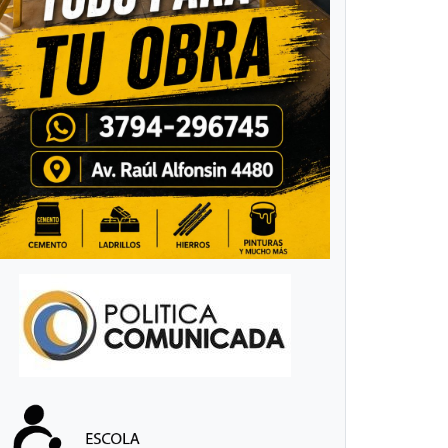
a bienal
alla la
dentidad
Capitanich
haqueña
debe verse
en el espejo