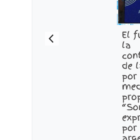
El f
la
con
de l
por
med
pro
“So
exp
por 
arg