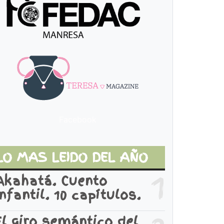
de CFK.
Facebook
LO MAS LEIDO DEL AÑO
1
Akahatá. Cuento
infantil. 10 capítulos.
El giro semántico del