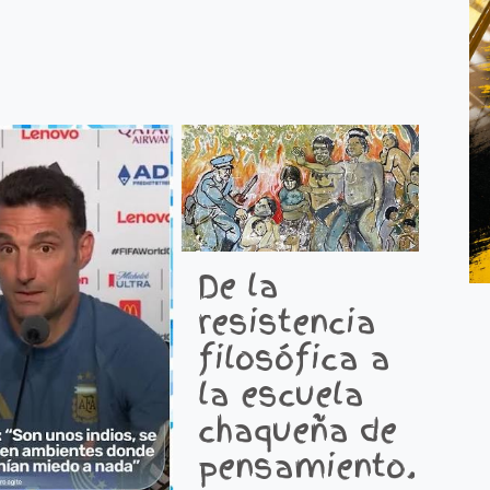
De la
resistencia
L
filosófica a
t
la escuela
i
chaqueña de
c
pensamiento.