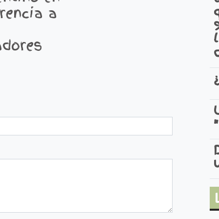
erencia a
adores