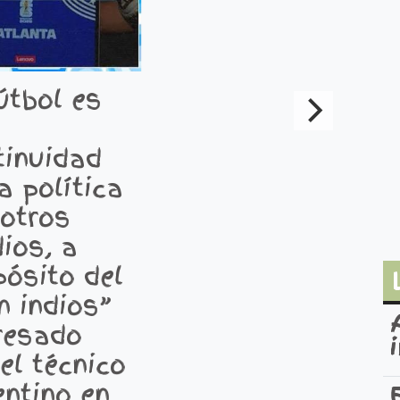
útbol es
tinuidad
a política
 otros
ios, a
pósito del
n indios”
resado
el técnico
entino en