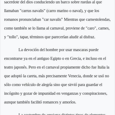
sacerdote del dios conduciendo un barco sobre ruedas al que
llamaban "carrus navalis" (carro marino o naval), y que los
romanos pronunciaban "car navalis" Mientras que carnestolendas,
como también se lo llama al carnaval, proviene de "caro", carnes,
y "tollo", tapar, términos que parecerían aludir al disfraz.
La devoción del hombre por usar mascaras puede
encontrarse ya en el antiguo Egipto o en Grecia, e incluso en el
teatro japonés. Pero en el carnaval propiamente dicho fue Italia la
que adoptó la careta, más precisamente Venecia, donde se usó no
sólo como vehículo de alegría sino que sirvió para guardar el
incógnito y gozar de impunidad en venganzas y conspiraciones,
aunque también facilitó romances y amoríos.
La costumbre de arrojarse distintos tipos de elementos