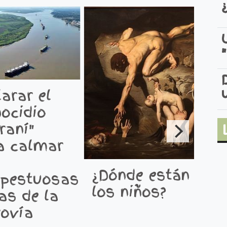
arar el
¿
nocidio
p
raní"
a
a calmar
c
d
¿Dónde están
pestuosas
r
los niños?
as de la
d
rovía
v