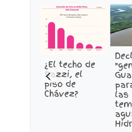
Decl
¿El techo de
"ge
Bazzi, el
Gua
piso de
par
Chávez?
las
tem
agu
Hid