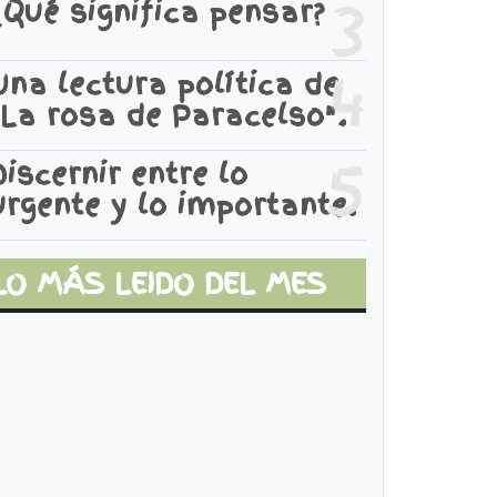
3
¿Qué significa pensar?
4
Una lectura política de
"La rosa de Paracelso".
5
Discernir entre lo
La Cumbre de
urgente y lo importante.
Glasgow y el
Eligen las
Intelectualismo
utas? o
LO MÁS LEIDO DEL MES
Moral
cerca de la
osificación
e las
elaciones o
e los
ínculos.