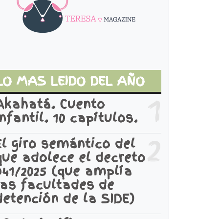
LO MAS LEIDO DEL AÑO
1
Akahatá. Cuento
infantil. 10 capítulos.
2
El giro semántico del
que adolece el decreto
941/2025 (que amplía
las facultades de
detención de la SIDE)