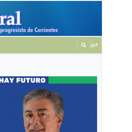
20º
R