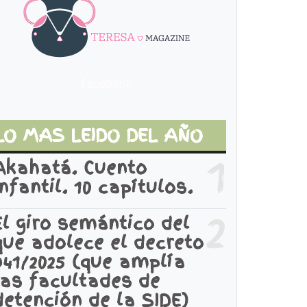
Facebook
LO MAS LEIDO DEL AÑO
1
Akahatá. Cuento
infantil. 10 capítulos.
2
El giro semántico del
que adolece el decreto
941/2025 (que amplía
las facultades de
detención de la SIDE)