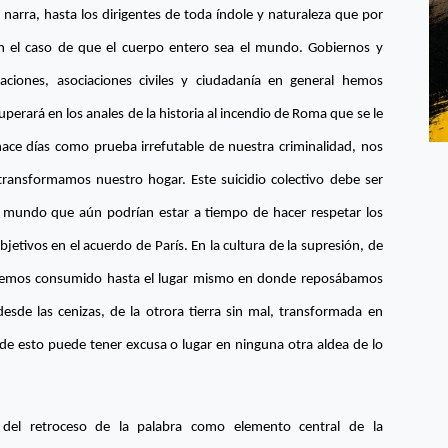
rra, hasta los dirigentes de toda índole y naturaleza que por
n el caso de que el cuerpo entero sea el mundo. Gobiernos y
aciones, asociaciones civiles y ciudadanía en general hemos
uperará en los anales de la historia al incendio de Roma que se le
ce días como prueba irrefutable de nuestra criminalidad, nos
transformamos nuestro hogar. Este suicidio colectivo debe ser
l mundo que aún podrían estar a tiempo de hacer respetar los
tivos en el acuerdo de París. En la cultura de la supresión, de
os hemos consumido hasta el lugar mismo en donde reposábamos
sde las cenizas, de la otrora tierra sin mal, transformada en
 de esto puede tener excusa o lugar en ninguna otra aldea de lo
 del retroceso de la palabra como elemento central de la