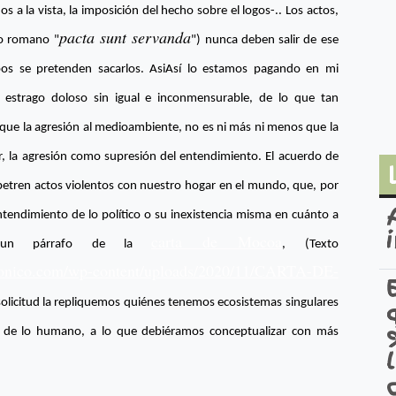
 a la vista, la imposición del hecho sobre el logos-.. Los actos,
pacta sunt servanda
ho romano "
") nunca deben salir de ese
pos se pretenden sacarlos. AsiAsí lo estamos pagando en mi
l estrago doloso sin igual e inconmensurable, de lo que tan
 que la agresión al medioambiente, no es ni más ni menos que la
, la agresión como supresión del entendimiento. El acuerdo de
erpetren actos violentos con nuestro hogar en el mundo, que, por
entendimiento de lo político o su inexistencia misma en cuánto a
carta de Mocoa
ar un párrafo de la
, (Texto
zonico.com/wp-content/uploads/2020/11/CARTA-DE-
solicitud la repliquemos quiénes tenemos ecosistemas singulares
s de lo humano, a lo que debiéramos conceptualizar con más