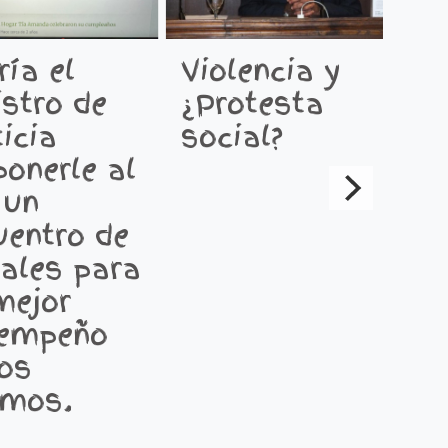
ría el
Violencia y
E
istro de
¿Protesta
S
icia
social?
p
ponerle al
M
 un
G
uentro de
S
cales para
m
mejor
c
empeño
d
los
c
mos.
d
ju