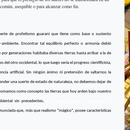
 común, asequible o para alcanzar como fin.
suerte de profetismo guaraní que tiene como base o sustento
-ambiente. Encontrar tal equilibrio perfecto o armonía debió
e por generaciones habitaba diversas tierras hasta arribar a la de
o del otro occidental, lo que luego sería el progreso cientificista,
gencia artificial. Sin ningún ánimo ni pretensión de saltarnos la
retender una suerte de estado de naturaleza, no debemos dejar de
 tomamos como concepto las tierras que hoy arden bajo nuestro
el ecocidio que acabamos de
mbiental sin precedentes,
 anunciada que, más que realismo "mágico", posee características