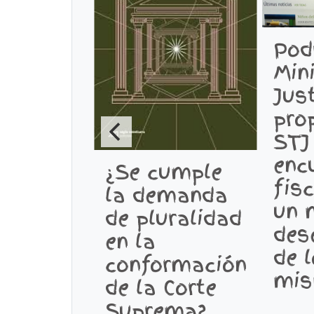
Pod
Min
Just
pro
STJ
enc
¿Se cumple
fis
la demanda
un 
de pluralidad
des
en la
de 
conformación
mis
de la Corte
Suprema?