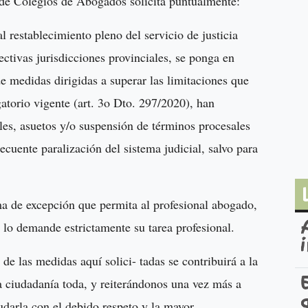
a de Colegios de Abogados solicita puntualmente:
l restablecimiento pleno del servicio de justicia
ectivas jurisdicciones provinciales, se ponga en
de medidas dirigidas a superar las limitaciones que
gatorio vigente (art. 3o Dto. 297/2020), han
les, asuetos y/o suspensión de términos procesales
secuente paralización del sistema judicial, salvo para
.
ma de excepción que permita al profesional abogado,
e lo demande estrictamente su tarea profesional.
e las medidas aquí solici- tadas se contribuirá a la
la ciudadanía toda, y reiterándonos una vez más a
ludarla con el debido respeto y la mayor