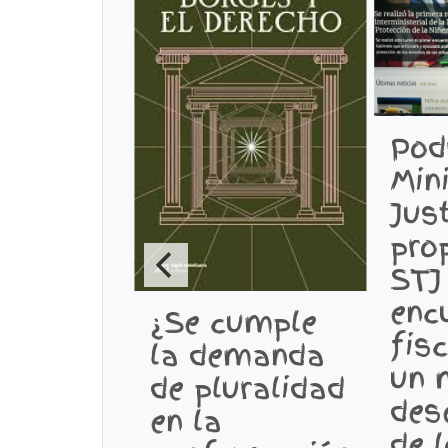
Pod
Min
Just
pro
STJ
enc
¿Se cumple
fis
la demanda
un 
de pluralidad
des
en la
de 