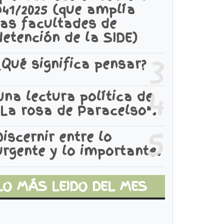
941/2025 (que amplía
las facultades de
detención de la SIDE)
3
¿Qué significa pensar?
4
Una lectura política de
"La rosa de Paracelso".
5
Discernir entre lo
urgente y lo importante.
LO MÁS LEIDO DEL MES