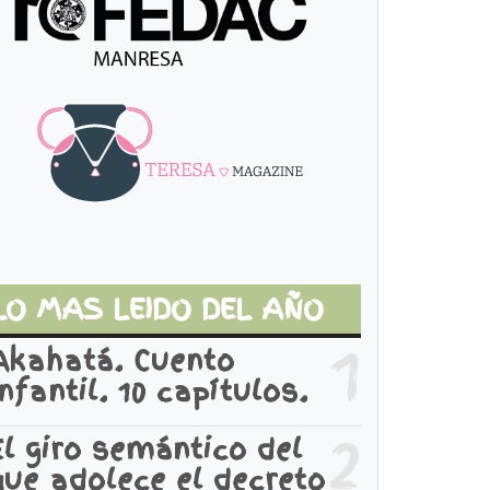
LO MAS LEIDO DEL AÑO
1
Akahatá. Cuento
infantil. 10 capítulos.
2
El giro semántico del
que adolece el decreto