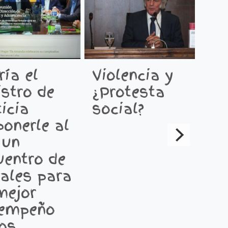
ría el
Violencia y
E
istro de
¿Protesta
S
icia
social?
p
ponerle al
M
 un
G
uentro de
S
cales para
m
mejor
c
empeño
d
los
c