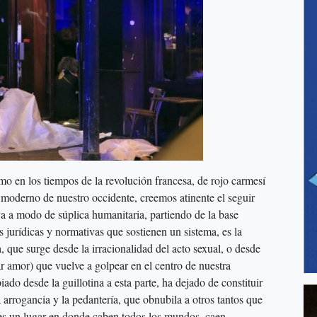
mo en los tiempos de la revolución francesa, de rojo carmesí
o moderno de nuestro occidente, creemos atinente el seguir
 ya a modo de súplica humanitaria, partiendo de la base
s jurídicas y normativas que sostienen un sistema, es la
, que surge desde la irracionalidad del acto sexual, o desde
ar amor) que vuelve a golpear en el centro de nuestra
ado desde la guillotina a esta parte, ha dejado de constituir
a arrogancia y la pedantería, que obnubila a otros tantos que
es un lugar en donde caben todos los mundos, caen