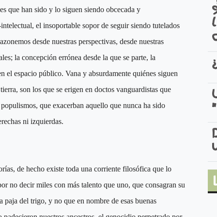
ales que han sido y lo siguen siendo obcecada y
ntelectual, el insoportable sopor de seguir siendo tutelados
 razonemos desde nuestras perspectivas, desde nuestras
ales; la concepción errónea desde la que se parte, la
 en el espacio público. Vana y absurdamente quiénes siguen
tierra, son los que se erigen en doctos vanguardistas que
 populismos, que exacerban aquello que nunca ha sido
rechas ni izquierdas.
orías, de hecho existe toda una corriente filosófica que lo
por no decir miles con más talento que uno, que consagran su
la paja del trigo, y no que en nombre de esas buenas
o padecieron nuestros ancestros, el genocidio perpetrado por