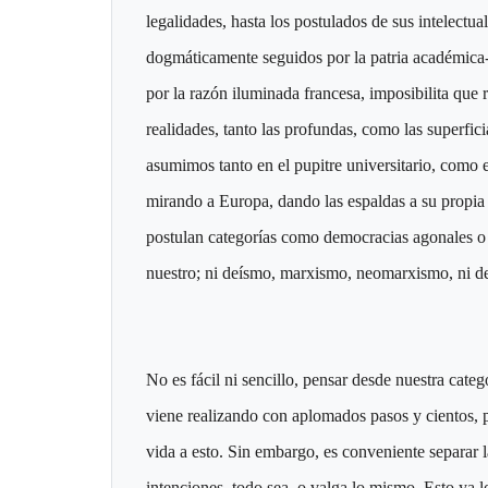
legalidades, hasta los postulados de sus intelectu
dogmáticamente seguidos por la patria académica-i
por la razón iluminada francesa, imposibilita que
realidades, tanto las profundas, como las superfici
asumimos tanto en el pupitre universitario, como
mirando a Europa, dando las espaldas a su propia 
postulan categorías como democracias agonales o
nuestro; ni deísmo, marxismo, neomarxismo, ni de
No es fácil ni sencillo, pensar desde nuestra categ
viene realizando con aplomados pasos y cientos, 
vida a esto. Sin embargo, es conveniente separar 
intenciones, todo sea, o valga lo mismo. Esto ya l