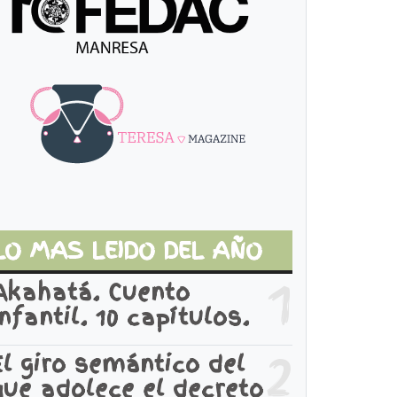
LO MAS LEIDO DEL AÑO
1
Akahatá. Cuento
infantil. 10 capítulos.
2
El giro semántico del
que adolece el decreto