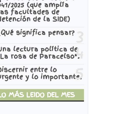
941/2025 (que amplía
las facultades de
detención de la SIDE)
3
¿Qué significa pensar?
4
Una lectura política de
"La rosa de Paracelso".
5
Discernir entre lo
urgente y lo importante.
LO MÁS LEIDO DEL MES