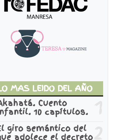
LO MAS LEIDO DEL AÑO
1
Akahatá. Cuento
infantil. 10 capítulos.
2
El giro semántico del
que adolece el decreto