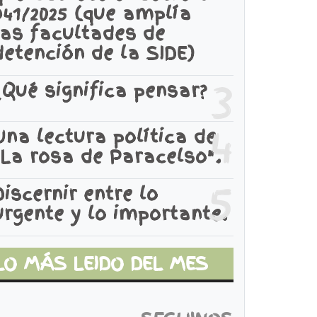
941/2025 (que amplía
las facultades de
detención de la SIDE)
3
¿Qué significa pensar?
4
Una lectura política de
"La rosa de Paracelso".
5
Discernir entre lo
urgente y lo importante.
LO MÁS LEIDO DEL MES