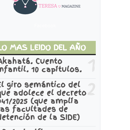
Facebook
LO MAS LEIDO DEL AÑO
1
Akahatá. Cuento
infantil. 10 capítulos.
2
El giro semántico del
que adolece el decreto
941/2025 (que amplía
las facultades de
detención de la SIDE)