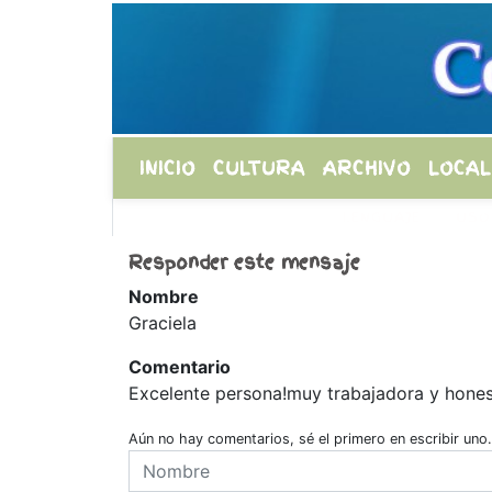
INICIO
CULTURA
ARCHIVO
LOCAL
LENGUAJE
USO
Responder este mensaje
Nombre
Graciela
Comentario
Excelente persona!muy trabajadora y hone
Aún no hay comentarios, sé el primero en escribir uno.