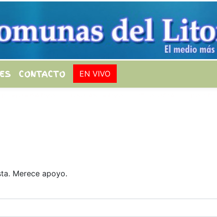
ES
CONTACTO
EN VIVO
 PERFORMATIVO
USO ASERTIVO
IDEOLOGÍA
POLÍTI
sta. Merece apoyo.