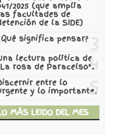
941/2025 (que amplía
las facultades de
detención de la SIDE)
3
¿Qué significa pensar?
4
Una lectura política de
"La rosa de Paracelso".
5
Discernir entre lo
urgente y lo importante.
LO MÁS LEIDO DEL MES