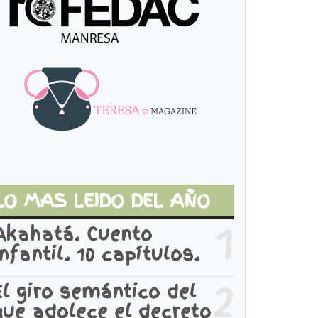
LO MAS LEIDO DEL AÑO
1
Akahatá. Cuento
infantil. 10 capítulos.
2
El giro semántico del
que adolece el decreto