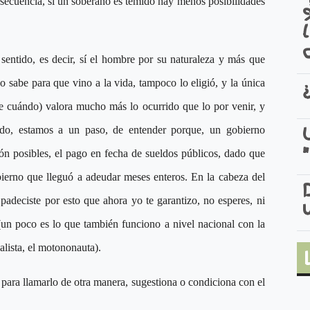
secuencia, si un soberano es temido hay menos posibilidades
entido, es decir, sí el hombre por su naturaleza y más que
o sabe para que vino a la vida, tampoco lo eligió, y la única
be cuándo) valora mucho más lo ocurrido que lo por venir, y
do, estamos a un paso, de entender porque, un gobierno
eón posibles, el pago en fecha de sueldos públicos, dado que
bierno que lleguó a adeudar meses enteros. En la cabeza del
 padeciste por esto que ahora yo te garantizo, no esperes, ni
(un poco es lo que también funciono a nivel nacional con la
alista, el motononauta).
para llamarlo de otra manera, sugestiona o condiciona con el