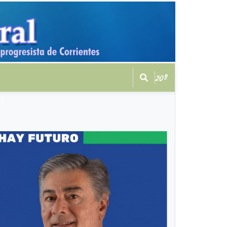
20º
IS