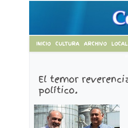
INICIO
CULTURA
ARCHIVO
LOCAL
R
El temor reverencia
político.